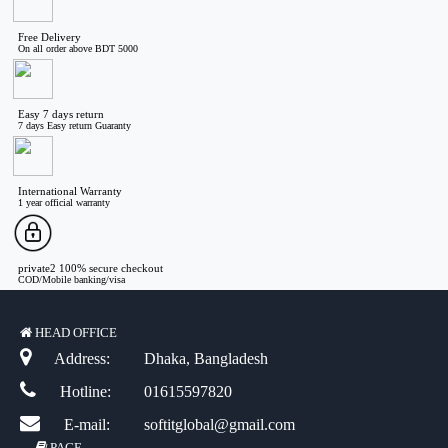
Free Delivery
On all order above BDT 5000
Easy 7 days return
7 days Easy return Guaranty
International Warranty
1 year official warranty
private2 100% secure checkout
COD/Mobile banking/visa
HEAD OFFICE
Address:
Dhaka, Bangladesh
Hotline:
01615597820
E-mail:
softitglobal@gmail.com
PAGE