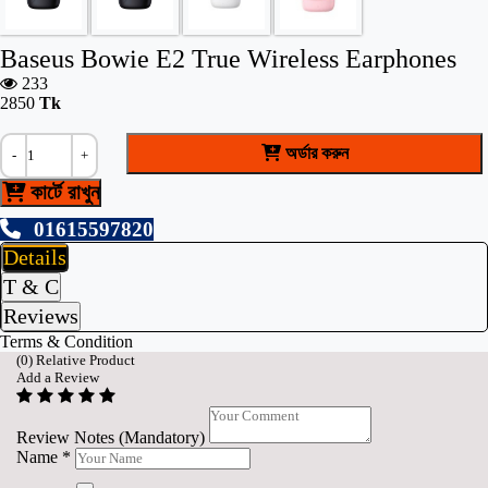
Baseus Bowie E2 True Wireless Earphones
233
2850
Tk
অর্ডার করুন
-
+
কার্টে রাখুন
01615597820
Details
T & C
Reviews
Terms & Condition
(
0
) Relative Product
Add a Review
Review Notes (Mandatory)
Name
*