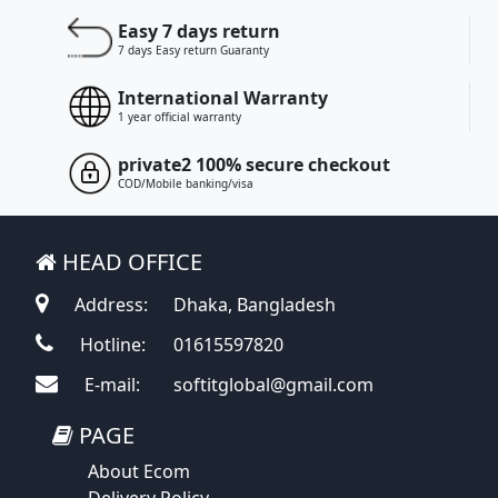
Easy 7 days return
7 days Easy return Guaranty
International Warranty
1 year official warranty
private2 100% secure checkout
COD/Mobile banking/visa
HEAD OFFICE
Address:
Dhaka, Bangladesh
Hotline:
01615597820
E-mail:
softitglobal@gmail.com
PAGE
About Ecom