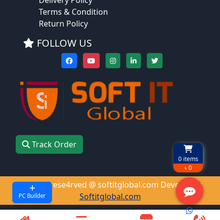
Delivery Policy
Terms & Condition
Return Policy
FOLLOW US
Track Order
0
items
৳ 0
All right rese4rved @ softitglobal.com Develop by
Softitglobal.com
PC Builder