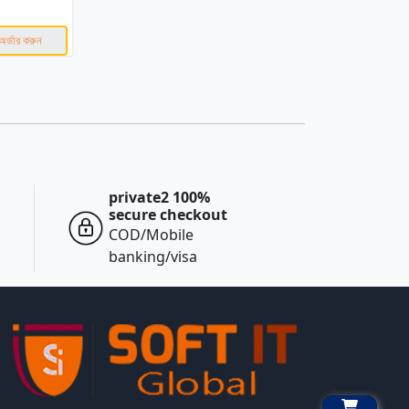
k
অর্ডার করুন
private2 100%
secure checkout
COD/Mobile
banking/visa