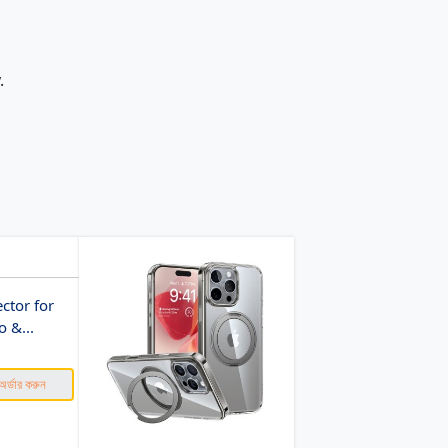
.
ctor for
 &...
k
অর্ডার করুন