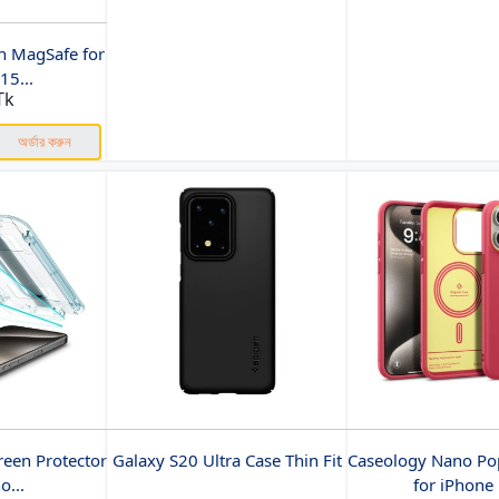
h MagSafe for
15...
Tk
অর্ডার করুন
reen Protector
Galaxy S20 Ultra Case Thin Fit
Caseology Nano Po
o...
for iPhone 