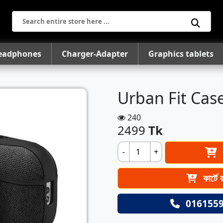
eadphones
Charger-Adapter
Graphics tablets
Urban Fit Cas
240
2499
Tk
-
+
কার্টে 
016155
Next