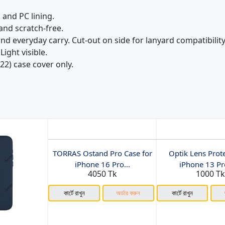
 and PC lining.
and scratch-free.
and everyday carry. Cut-out on side for lanyard compatibility
ight visible.
22) case cover only.
TORRAS Ostand Pro Case for
Optik Lens Prote
iPhone 16 Pro...
iPhone 13 Pro
4050 Tk
1000 T
কার্টে রাখুন
অর্ডার করুন
কার্টে রাখুন