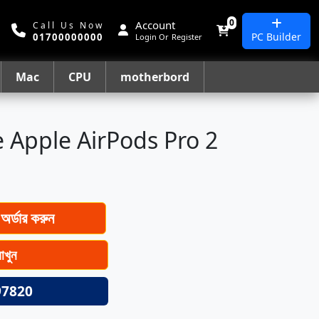
0
Account
Call Us Now
PC Builder
01700000000
Login
Or
Register
Mac
CPU
motherbord
e Apple AirPods Pro 2
অর্ডার করুন
রাখুন
97820