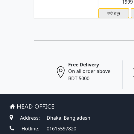
1999
কার্টে রাখুন
Free Delivery
On all order above
BDT 5000
HEAD OFFICE
Address:
Dhaka, Bangladesh
Hotline:
01615597820