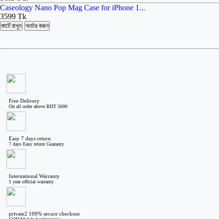
Caseology Nano Pop Mag Case for iPhone 1...
3599 Tk
কার্টে রাখুন
অর্ডার করুন
Free Delivery
On all order above BDT 5000
Easy 7 days return
7 days Easy return Guaranty
International Warranty
1 year official warranty
private2 100% secure checkout