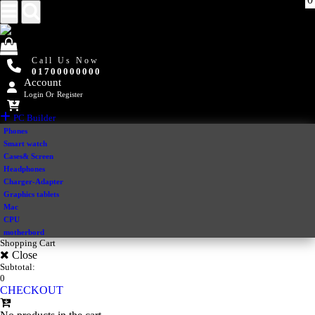
Call Us Now
01700000000
Account
Login
Or
Register
PC Builder
Phones
Smart watch
Cases& Screen
Headphones
Charger-Adapter
Graphics tablets
Mac
CPU
motherbord
Shopping Cart
Close
Subtotal:
0
CHECKOUT