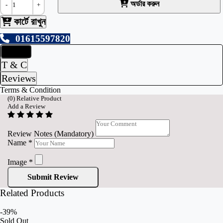
অর্ডার করুন
-
+
কার্টে রাখুন
01615597820
Details
T & C
Reviews
Terms & Condition
(
0
) Relative Product
Add a Review
Review Notes (Mandatory)
Name
*
Image
*
Submit Review
Related Products
-39%
Sold Out