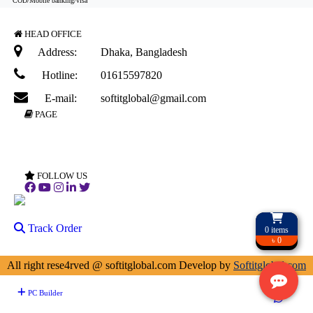
COD/Mobile banking/visa
HEAD OFFICE
Address:
Dhaka, Bangladesh
Hotline:
01615597820
E-mail:
softitglobal@gmail.com
PAGE
About Ecom
Delivery Policy
Terms & Condition
Return Policy
FOLLOW US
Track Order
0
items
৳ 0
All right rese4rved @ softitglobal.com Develop by
Softitglobal.com
PC Builder